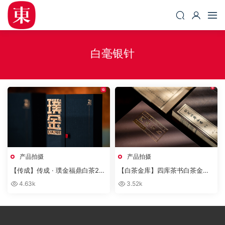
白毫银针
产品拍摄
产品拍摄
【传成】传成 · 璞金福鼎白茶201
【白茶金库】四库茶书白茶金库
6特级白毫银针产品拍摄
白毫银针福鼎白茶拍摄
4.63k
3.52k