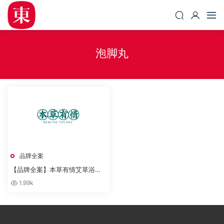
泡脚丸
品牌全案
【品牌全案】本草有情艾草浴足
丸全案设计及产品拍摄
1.99k