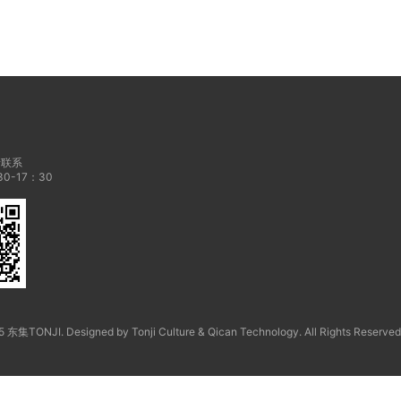
请联系
0-17：30
 东集TONJI. Designed by Tonji Culture & Qican Technology. All Rights Reserved