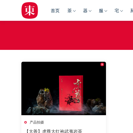
首页
茶
器
服
宅
产品拍摄
【大善】虎尊大红袍武夷岩茶