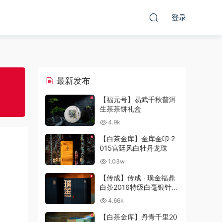
登录
最新发布
【福元号】易武千秋普洱
生茶茶饼礼盒
4.9k
【白茶金库】金库金印·2
015宫廷风白牡丹龙珠
1.03w
【传成】传成 · 璞金福鼎
白茶2016特级白毫银针产
品拍摄
4.66k
【白茶金库】丹青千里20