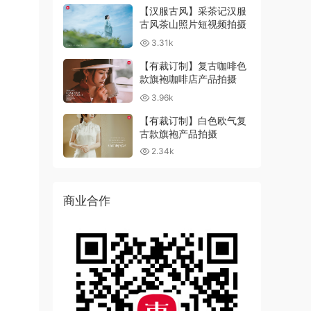
【汉服古风】采茶记汉服
古风茶山照片短视频拍摄
3.31k
【有裁订制】复古咖啡色
款旗袍咖啡店产品拍摄
3.96k
【有裁订制】白色欧气复
古款旗袍产品拍摄
2.34k
商业合作