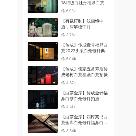
18特级白牡丹福鼎白茶产
品拍摄
6.93k
【有裁订制】浅画镜中
眉，深解楼中月
3.76k
【传成】传成壹号福鼎白
茶2022头采白毫银针典藏
箱装产品拍摄
5.04k
【传成】儒家五常寿眉传
成老树白茶福鼎白茶拍摄
4.87k
【白茶金库】传成金针福
鼎白茶白毫银针拍摄
4.14k
【白茶金库】四库茶书白
茶金库白毫银针福鼎白茶
拍摄
3.54k