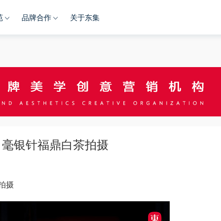
苑
品牌合作
关于东集
白毫银针福鼎白茶拍摄
拍摄