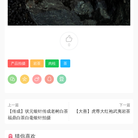
0
产品拍摄
岩茶
肉桂
茶
上一篇
下一篇
【传成】状元银针传成老树白茶
【大善】虎尊大红袍武夷岩茶
福鼎白茶白毫银针拍摄
猜你喜欢