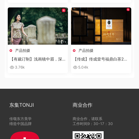
产品拍摄
产品拍摄
【有裁订制】浅画镜中眉，深解
【传成】传成壹号福鼎白茶202
楼中月
2头采白毫银针典藏箱装产品拍
3.76k
5.04k
摄
东集TONJI
商业合作
传颂东方美学
商业合作，请联系
缔造中国品牌
工作时间9：30-17：30