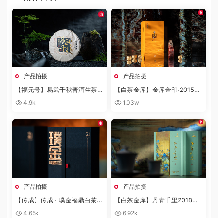
产品拍摄
产品拍摄
【福元号】易武千秋普洱生茶茶
【白茶金库】金库金印·2015宫
饼礼盒
廷风白牡丹龙珠
4.9k
1.03w
产品拍摄
产品拍摄
【传成】传成 · 璞金福鼎白茶2
【白茶金库】丹青千里2018特
016特级白毫银针产品拍摄
级白牡丹福鼎白茶产品拍摄
4.65k
6.92k